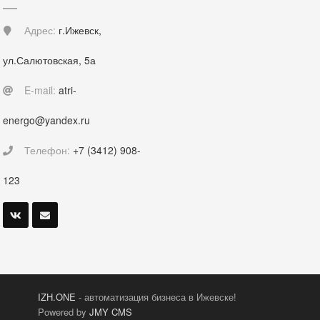
Адрес:
г.Ижевск,
ул.Салютовская, 5а
E-mail:
atri-
energo@yandex.ru
Телефон:
+7 (3412) 908-
123
IZH.ONE
- автоматизация бизнеса в Ижевске!
Powered by
JMY CMS