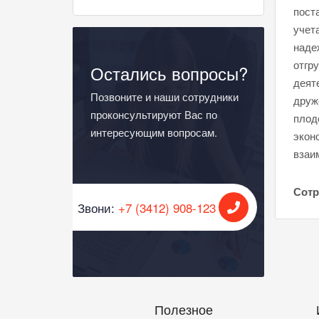
пост
учет
наде
отгр
Остались вопросы?
деят
Позвоните и наши сотрудники
друж
проконсультируют Вас по
плод
интересующим вопросам.
экон
взаи
Сотр
Звони:
+7 (3412) 908-123
Полезное