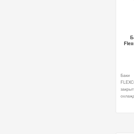
Б
Flex
Баки
FLEX
закры
охлаж