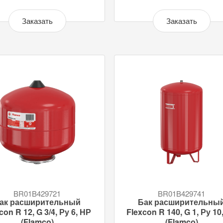
Заказать
Заказать
BR01B429721
BR01B429741
ак расширительный
Бак расширительны
con R 12, G 3/4, Ру 6, НР
Flexcon R 140, G 1, Ру 10
(Flamco)
(Flamco)