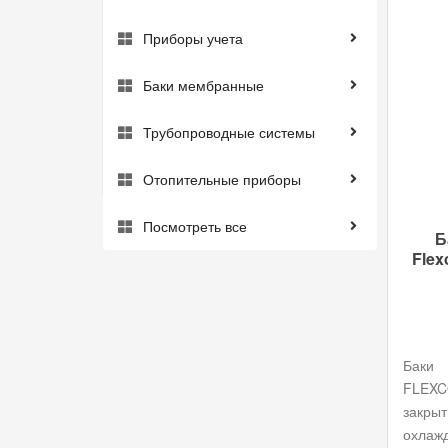
Номинальный объем, л
Приборы учета
Диаметр присоединения Ду
Баки мембранные
Тип присоединения
Трубопроводные системы
PN
Отопительные приборы
Посмотреть все
Б
Flex
Баки
FLEX
закры
охлаж