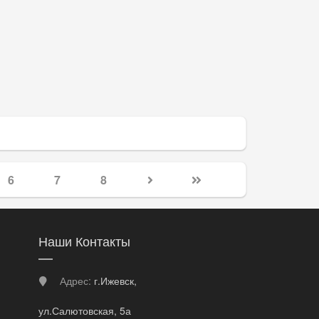
6
7
8
Наши Контакты
Адрес:
г.Ижевск,
ул.Салютовская, 5а