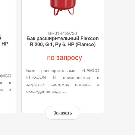
BR01B429730
й
Бак расширительный Flexcon
, НР
R 200, G 1, Ру 6, НР (Flamco)
по запросу
Баки расширительные FLAMCO
AMCO
FLEXCON R применяются в
ся в
закрытых системах нагрева и
ева и
охлаждения воды.…
Заказать