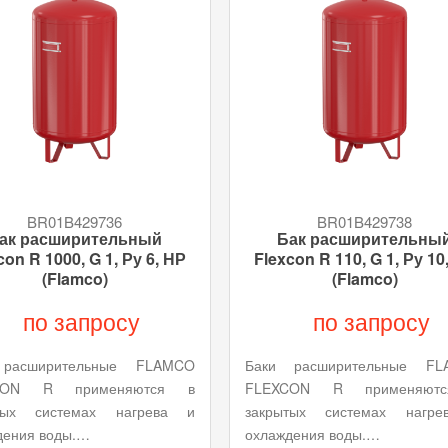
BR01B429736
BR01B429738
ак расширительный
Бак расширительны
con R 1000, G 1, Ру 6, НР
Flexcon R 110, G 1, Ру 10
(Flamco)
(Flamco)
по запросу
по запросу
 расширительные FLAMCO
Баки расширительные FL
CON R применяются в
FLEXCON R применяют
тых системах нагрева и
закрытых системах нагр
дения воды.…
охлаждения воды.…