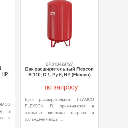
BR01B429727
й
Бак расширительный Flexcon
, НР
R 110, G 1, Ру 6, НР (Flamco)
по запросу
Баки расширительные FLAMCO
AMCO
FLEXCON R применяются в
ся в
закрытых системах нагрева и
ева и
охлаждения воды.…