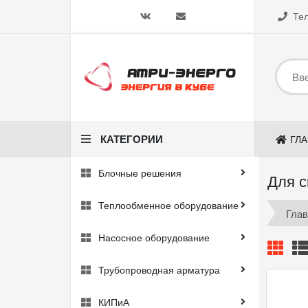
Те
КАТЕГОРИИ
ГЛ
Производитель
Блочные решения
Для с
АДЛ
Reflex
Теплообменное оборудование
Глав
Wester
Flamco
Насосное оборудование
Мембрана
Трубопроводная арматура
незаменяемая
заменяемая
КИПиА