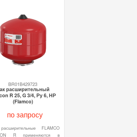
BR01B429723
ак расширительный
con R 25, G 3/4, Ру 6, НР
(Flamco)
по запросу
 расширительные FLAMCO
CON R применяются в