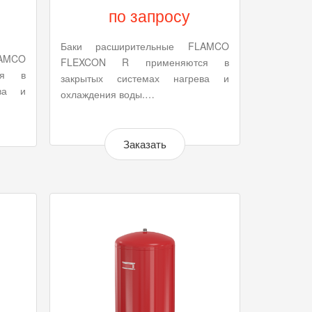
по запросу
Баки расширительные FLAMCO
AMCO
FLEXCON R применяются в
ся в
закрытых системах нагрева и
ева и
охлаждения воды.…
Заказать