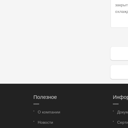
закры
охлаж
Полезное
Инфо
О компании
Доку
Новости
Серт