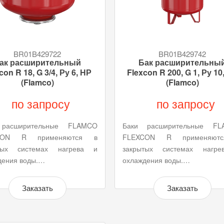
BR01B429722
BR01B429742
ак расширительный
Бак расширительны
con R 18, G 3/4, Ру 6, НР
Flexcon R 200, G 1, Ру 10
(Flamco)
(Flamco)
по запросу
по запросу
 расширительные FLAMCO
Баки расширительные FL
CON R применяются в
FLEXCON R применяют
тых системах нагрева и
закрытых системах нагр
дения воды.…
охлаждения воды.…
Заказать
Заказать