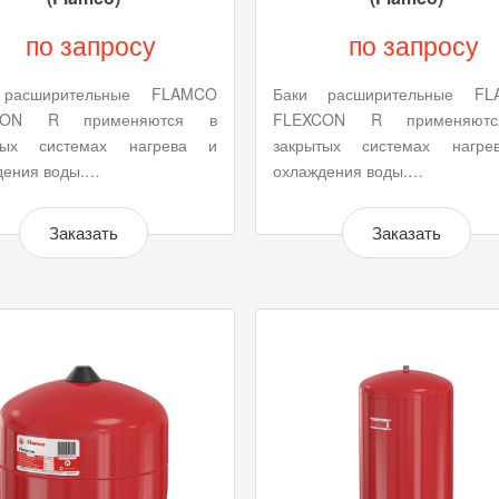
по запросу
по запросу
 расширительные FLAMCO
Баки расширительные FL
CON R применяются в
FLEXCON R применяют
тых системах нагрева и
закрытых системах нагр
дения воды.…
охлаждения воды.…
Заказать
Заказать