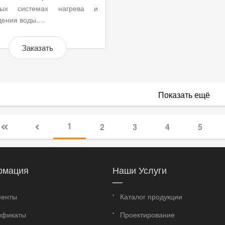
тых системах нагрева и
дения воды.…
Заказать
Показать ещё
1
2
3
4
5
рмация
Наши Услуги
менты
Каталог продукции
ификаты
Проектирование