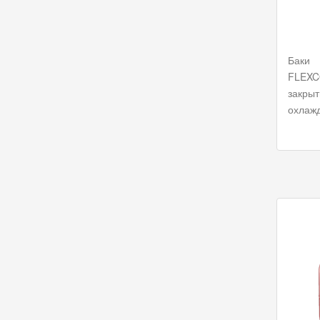
Баки
FLEX
закры
охлаж