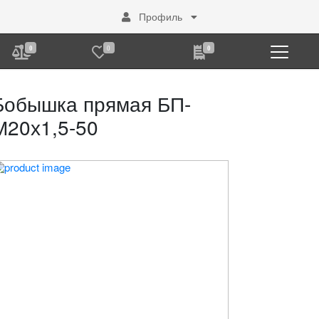
Профиль
0
0
0
Бобышка прямая БП-
М20х1,5-50