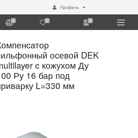
Профиль
0
0
0
Компенсатор
сильфонный осевой DEK
multilayer с кожухом Ду
100 Ру 16 бар под
приварку L=330 мм